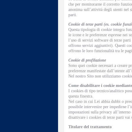
che per monitorarne il corretto funzi
anonima sull’attività degli utenti nel 
parti.
Cookie di terze parti (es. cookie fun
Questa tipologia di cookie integra funz
le icone e le preferenze espresse nei s
l’uso di servizi software di terze part
offrono servizi aggiuntivi). Questi coo
offrono le loro funzionalità tra le pag
Cookie di profilazione
Sono quei cookie necessari a creare pro
preferenze manifestate dall’utente all’
Nel nostro Sito non utilizziamo cookie
Come disabilitare i cookie mediante
I cookies di tipo tecnico/analitico pos
questa finestra.
Nel caso in cui Lei abbia dubbi o preo
possibile intervenire per impedirne l’
impostazioni sulla privacy all’interno
disattivare i cookies di terze parti vai 
Titolare del trattamento