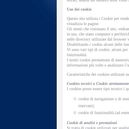
mirati, analisi sul numero delle visite a
Uso dei cookie
Questo sito utilizza i Cookie per rend
visualizza le pagine.
Gli utenti che visionano il sito, vedra
in uso, che siano computer e periferich
nelle directory utilizzate dal browser 
Disabilitando i cookie alcuni delle fu
Vi sono vari tipi di cookie, alcuni per 
funzionalità.
I nostri cookie permettono di memorizza
informazioni più volte e analizzare l’u
Caratteristiche dei cookies utilizzati ne
Cookies tecnici o Cookie strettamente
I cookies posso essere tipo tecnico i q
cookie di navigazione o di sess
riservate);
cookie di funzionalità (ad esem
Cookie di analisi e prestazioni
Si tratta di cookie utilizzati per analis