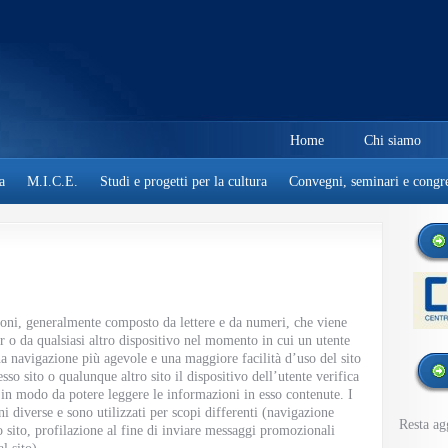
Home
Chi siamo
a
M.I.C.E.
Studi e progetti per la cultura
Convegni, seminari e congre
ioni, generalmente composto da lettere e da numeri, che viene
o da qualsiasi altro dispositivo nel momento in cui un utente
a navigazione più agevole e una maggiore facilità d’uso del sito
sso sito o qualunque altro sito il dispositivo dell’utente verifica
 in modo da potere leggere le informazioni in esso contenute. I
 diverse e sono utilizzati per scopi differenti (navigazione
Resta ag
 sito, profilazione al fine di inviare messaggi promozionali