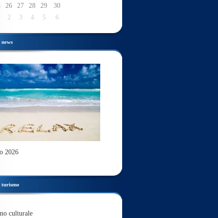
5
26
27
28
29
30
2
3
4
5
6
news
o 2026
turismo
mo culturale