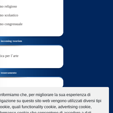
mo religioso
mo scolastico
mo congressuale
incoming tourism
ica per l’arte
tesseramento
link
informiamo che, per migliorare la sua esperienza di
igazione su questo sito web vengono utilizzati diversi tipi
cookie, quali functionality cookie, advertising cookie,
formance cookie che consentono di accedere a dati