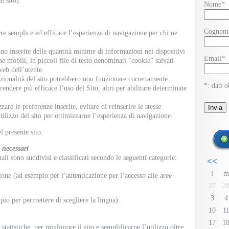
l sito).
Nome*
Cognom
ere semplice ed efficace l’esperienza di navigazione per chi ne
nno inserite delle quantità minime di informazioni nei dispositivi
Email*
e mobili, in piccoli file di testo denominati “cookie” salvati
web dell’utente.
nzionalità del sito potrebbero non funzionare correttamente.
*: dati o
rendere più efficace l’uso del Sito, altri per abilitare determinate
re le preferenze inserite, evitare di reinserire le stesse
tilizzo del sito per ottimizzarne l’esperienza di navigazione.
l presente sito:
 necessari
uali sono suddivisi e classificati secondo le seguenti categorie:
<<
l
m
ione (ad esempio per l’autenticazione per l’accesso alle aree
27
2
3
4
pio per permettere di scegliere la lingua).
10
1
17
1
i statistiche, per migliorare il sito e semplificarne l’utilizzo oltre