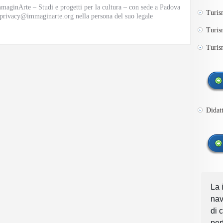
 ImmaginArte – Studi e progetti per la cultura – con sede a Padova
Turis
 privacy@immaginarte.org nella persona del suo legale
Turis
Turis
Didatt
La 
nav
di 
per