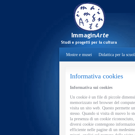
Mostre e musei
Didattica per la scuol
Informativa cookies
Informativa sui cookies
Un cookie è un file di piccole dimens
memorizzato nel browser del computer 
visita un sito web. Questo permette un
stesso. Quando si visita di nuovo lo ste
la presenza di un cookie riconosciuto,
diversi cookie contengono informazioni
efficiente nelle pagine di un medesimo