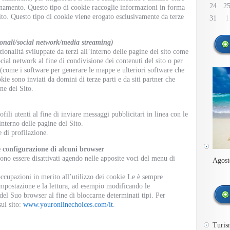
24
2
onamento. Questo tipo di cookie raccoglie informazioni in forma
sito. Questo tipo di cookie viene erogato esclusivamente da terze
31
1
zionali/social network/media streaming)
ionalità sviluppate da terzi all’interno delle pagine del sito come
ocial network al fine di condivisione dei contenuti del sito o per
i (come i software per generare le mappe e ulteriori software che
kie sono inviati da domini di terze parti e da siti partner che
ine del Sito.
fili utenti al fine di inviare messaggi pubblicitari in linea con le
interno delle pagine del Sito.
 di profilazione.
 configurazione di alcuni browser
sono essere disattivati agendo nelle apposite voci del menu di
Agost
ccupazioni in merito all’utilizzo dei cookie Le è sempre
impostazione e la lettura, ad esempio modificando le
 del Suo browser al fine di bloccarne determinati tipi. Per
sul sito:
www.youronlinechoices.com/it
.
Turis