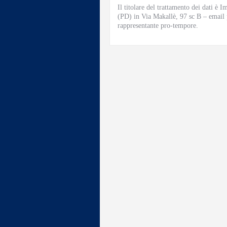
Il titolare del trattamento dei dati è
(PD) in Via Makallè, 97 sc B – email
rappresentante pro-tempore.