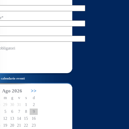
e*
bbligatori
calendario eventi
Ago 2026
>>
m
g
v
s
d
8
29
30
31
1
2
5
6
7
8
9
1
12
13
14
15
16
8
19
20
21
22
23