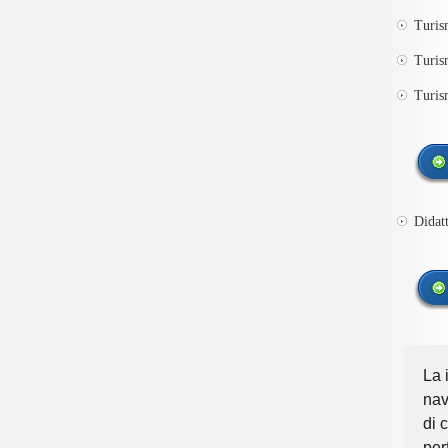
Turis
Turis
Turis
Didatt
La 
nav
di 
per