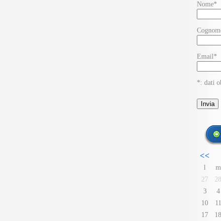
Nome*
Cognom
Email*
*: dati o
<<
l
m
27
2
3
4
10
1
17
1