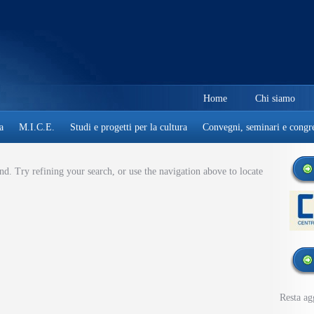
Home
Chi siamo
a
M.I.C.E.
Studi e progetti per la cultura
Convegni, seminari e congre
d. Try refining your search, or use the navigation above to locate
Resta ag