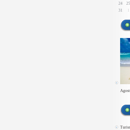
24
2
31
1
Agost
Turis