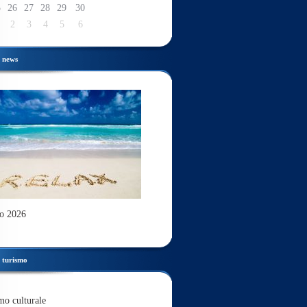
5
26
27
28
29
30
2
3
4
5
6
news
o 2026
turismo
mo culturale