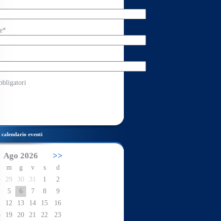
e*
bbligatori
calendario eventi
Ago 2026
>>
m
g
v
s
d
8
29
30
31
1
2
5
6
7
8
9
1
12
13
14
15
16
8
19
20
21
22
23