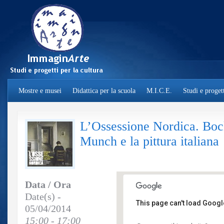
Mostre e musei
Didattica per la scuola
M.I.C.E.
Studi e progett
L’Ossessione Nordica. Bock
Munch e la pittura italiana
Data / Ora
Date(s) -
This page can't load Googl
05/04/2014
15:00 - 17:00