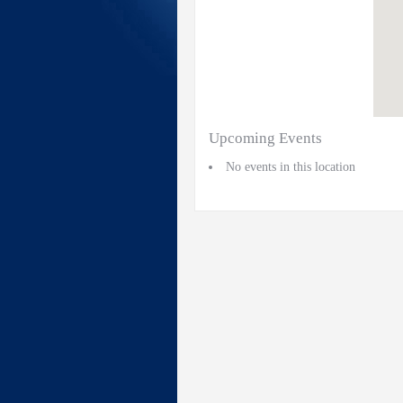
Upcoming Events
No events in this location