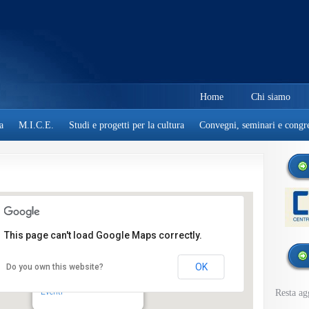
Home
Chi siamo
a
M.I.C.E.
Studi e progetti per la cultura
Convegni, seminari e congre
This page can't load Google Maps correctly.
OK
Do you own this website?
Giardini Treves
Piazzale Pontecorvo - Padova
Eventi
Resta ag