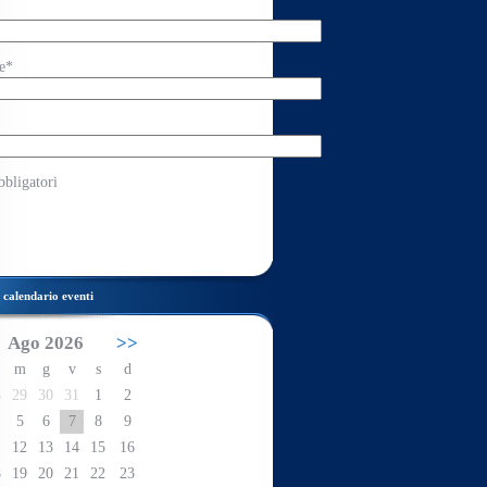
e*
bbligatori
calendario eventi
Ago 2026
>>
m
g
v
s
d
8
29
30
31
1
2
5
6
7
8
9
1
12
13
14
15
16
8
19
20
21
22
23