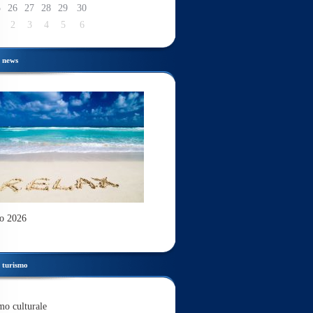
5
26
27
28
29
30
2
3
4
5
6
news
o 2026
turismo
mo culturale