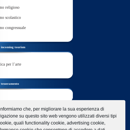
mo religioso
mo scolastico
mo congressuale
incoming tourism
ica per l’arte
tesseramento
link
informiamo che, per migliorare la sua esperienza di
igazione su questo sito web vengono utilizzati diversi tipi
cookie, quali functionality cookie, advertising cookie,
formance cookie che consentono di accedere a dati