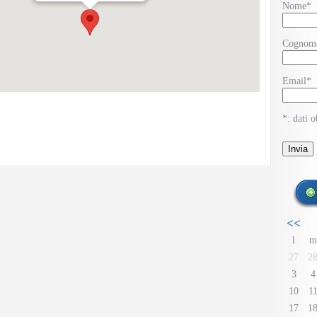
Nome*
Cognom
Email*
*: dati o
<<
l
m
27
2
3
4
10
1
17
1