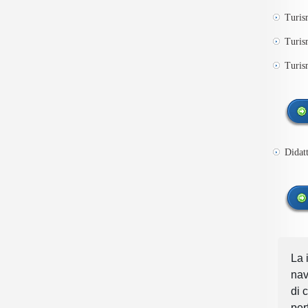
Turis
Turis
Turis
Didatt
La 
nav
di 
per