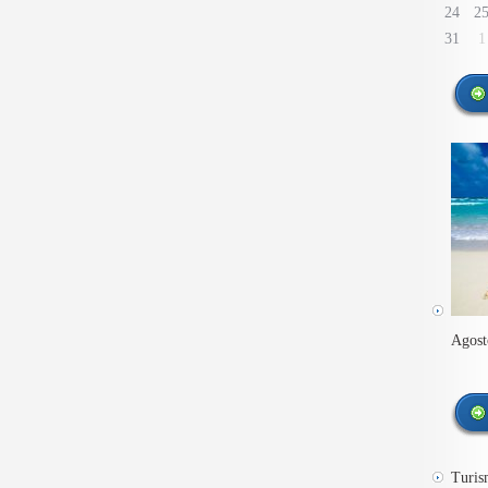
24
2
31
1
Agost
Turis