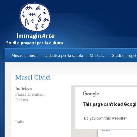
Mostre e musei
Didattica per la scuola
M.I.C.E.
Studi e progett
Musei Civici
Indirizzo
Piazza Eremitani
Padova
This page can't load Googl
Do you own this website?
Musei Civici
Italia
Piazza Eremitani - Pa
Eventi