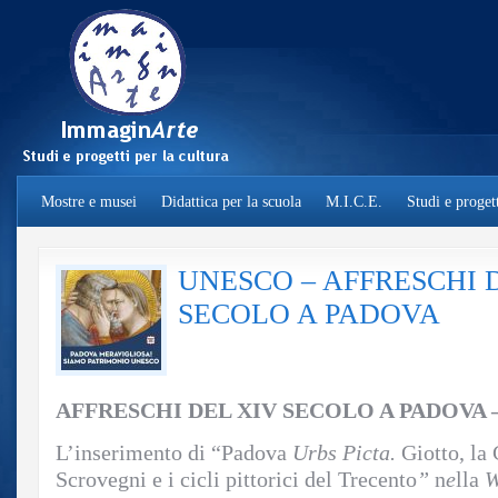
Mostre e musei
Didattica per la scuola
M.I.C.E.
Studi e progett
UNESCO – AFFRESCHI 
SECOLO A PADOVA
AFFRESCHI DEL XIV SECOLO A PADOVA 
L’inserimento di “Padova
Urbs Picta.
Giotto, la
Scrovegni e i cicli pittorici del Trecento
”
n
e
lla
W