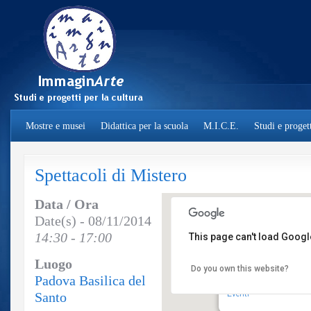
Mostre e musei
Didattica per la scuola
M.I.C.E.
Studi e progett
Spettacoli di Mistero
Data / Ora
Date(s) - 08/11/2014
14:30 - 17:00
This page can't load Googl
Luogo
Do you own this website?
Padova Basilica del 
Padova Basilica del
Piazza del Santo - Pado
Eventi
Santo